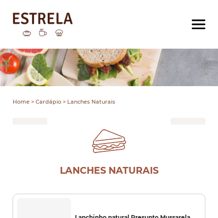
HOME
CARDÁPIOS
A PADARIA
DELIVERY IFOOD
FALE CONOSCO
(16) 3712-0900
Home
>
Cardápio
> Lanches Naturais
FAÇA SEU PEDIDO
LANCHES NATURAIS
Lanchinho natural Presunto Mussarela